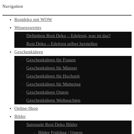
Navigation
Rostdeko mit WOW
Wissenswertes
Definition Rost Deko – Edelrost, was ist das?
Rost Deko – Edelrost selber herstellen
Geschenkideen
Geschenkideen für Frauen
Geschenkideen für Männer
Geschenkideen für Hochzeit
Geschenkideen für Muttertag
Geschenkideen Ostern
Geschenkideen Weihnachten
Online-Shop
Bilder
Saisonale Rost Deko Bilder
Bilder Frühling / Ostern