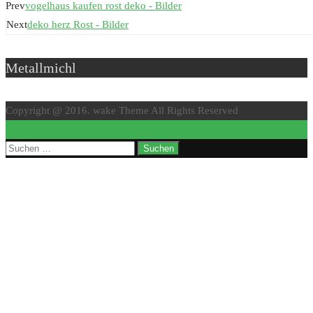
Prev
vogelhaus kaufen rost deko - Bilder
Next
deko herz Rost - Bilder
Metallmichl
Copyright @ 2016. wake Theme All Rights Reserved
↑
Suchen
nach: