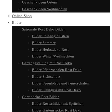
Geschenkideen Ostern
Geschenkideen Weihnachten
Online-Shop
Bilder
Saisonale Rost Deko Bilder
Bilder Frühling / Ostern
Bilder Sommer
Bilder Herbstdeko Rost
Bilder Winter/Weihnachten
Gartengestaltung mit Rost Deko
Bilder Pflanzschalen Rost Deko
Bilder Sichtschutz
Bilder Feuerkörbe und Feuerschalen
Bilder Steinguss mit Rost Deko
Gartendeko Rost Bilder
Bilder Rostschilder mit Sprüchen
Bilder Gartenstecker Rost Deko