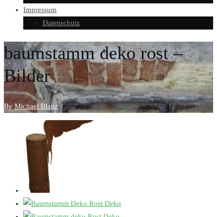
Impressum
Datenschutz
baumstamm deko rost –
Bilder
By
Michael Blanz