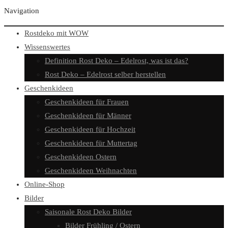
Navigation
Rostdeko mit WOW
Wissenswertes
Definition Rost Deko – Edelrost, was ist das?
Rost Deko – Edelrost selber herstellen
Geschenkideen
Geschenkideen für Frauen
Geschenkideen für Männer
Geschenkideen für Hochzeit
Geschenkideen für Muttertag
Geschenkideen Ostern
Geschenkideen Weihnachten
Online-Shop
Bilder
Saisonale Rost Deko Bilder
Bilder Frühling / Ostern