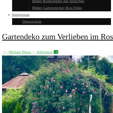
Bilder Rostschilder mit Sprüchen
Bilder Gartenstecker Rost Deko
Impressum
Datenschutz
Gartendeko zum Verlieben im Ros
By
Michael Blanz
In
Allgemein
0