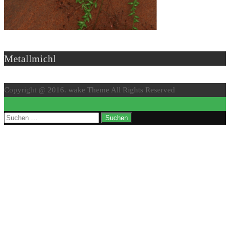
Metallmichl
Copyright @ 2016. wake Theme All Rights Reserved
↑
Suchen
nach: