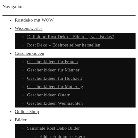
Navigation
Rostdeko mit WOW
Wissenswertes
Definition Rost Deko – Edelrost, was ist das?
Rost Deko – Edelrost selber herstellen
Geschenkideen
Geschenkideen für Frauen
Geschenkideen für Männer
Geschenkideen für Hochzeit
Geschenkideen für Muttertag
Geschenkideen Ostern
Geschenkideen Weihnachten
Online-Shop
Bilder
Saisonale Rost Deko Bilder
Bilder Frühling / Ostern