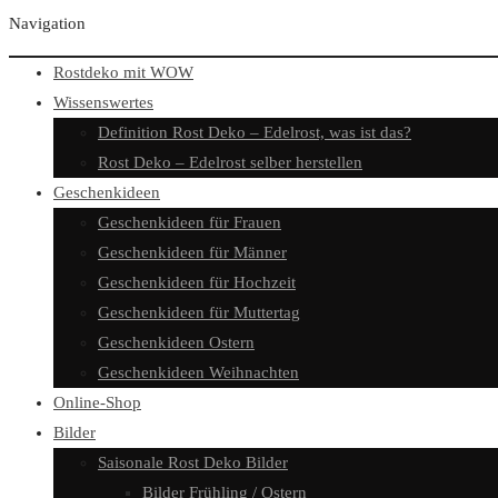
Navigation
Rostdeko mit WOW
Wissenswertes
Definition Rost Deko – Edelrost, was ist das?
Rost Deko – Edelrost selber herstellen
Geschenkideen
Geschenkideen für Frauen
Geschenkideen für Männer
Geschenkideen für Hochzeit
Geschenkideen für Muttertag
Geschenkideen Ostern
Geschenkideen Weihnachten
Online-Shop
Bilder
Saisonale Rost Deko Bilder
Bilder Frühling / Ostern