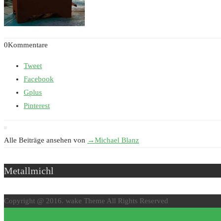
0Kommentare
Tweet
Facebook
Gplus
Pinterest
Alle Beiträge ansehen von
→
Michael Blanz
Metallmichl
Copyright @ 2016. wake Theme All Rights Reserved
↑