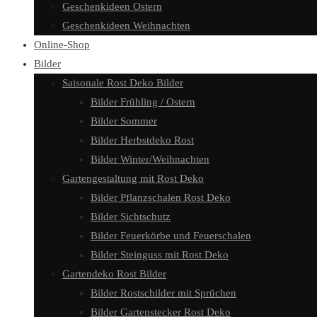
Geschenkideen Ostern
Geschenkideen Weihnachten
Online-Shop
Bilder
Saisonale Rost Deko Bilder
Bilder Frühling / Ostern
Bilder Sommer
Bilder Herbstdeko Rost
Bilder Winter/Weihnachten
Gartengestaltung mit Rost Deko
Bilder Pflanzschalen Rost Deko
Bilder Sichtschutz
Bilder Feuerkörbe und Feuerschalen
Bilder Steinguss mit Rost Deko
Gartendeko Rost Bilder
Bilder Rostschilder mit Sprüchen
Bilder Gartenstecker Rost Deko