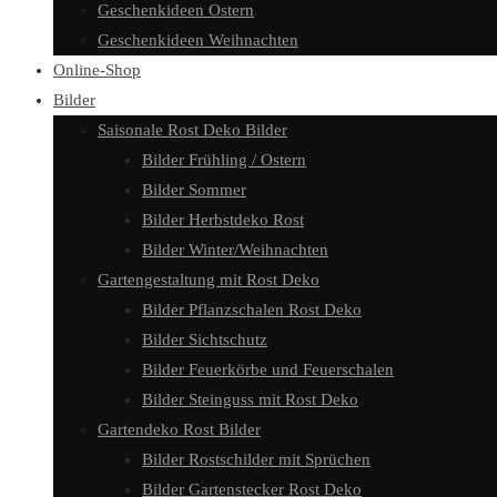
Geschenkideen Ostern
Geschenkideen Weihnachten
Online-Shop
Bilder
Saisonale Rost Deko Bilder
Bilder Frühling / Ostern
Bilder Sommer
Bilder Herbstdeko Rost
Bilder Winter/Weihnachten
Gartengestaltung mit Rost Deko
Bilder Pflanzschalen Rost Deko
Bilder Sichtschutz
Bilder Feuerkörbe und Feuerschalen
Bilder Steinguss mit Rost Deko
Gartendeko Rost Bilder
Bilder Rostschilder mit Sprüchen
Bilder Gartenstecker Rost Deko