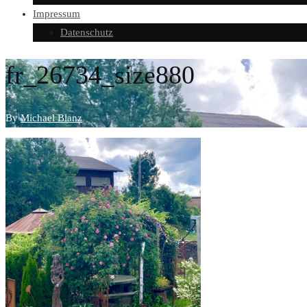
Impressum
Datenschutz
fr_26734_size880
By
Michael Blanz