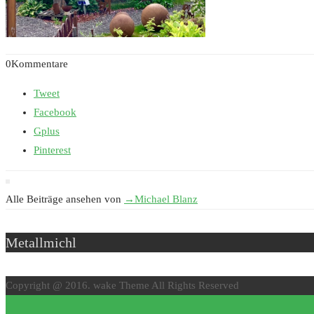
0Kommentare
Tweet
Facebook
Gplus
Pinterest
Alle Beiträge ansehen von
→
Michael Blanz
Metallmichl
Copyright @ 2016. wake Theme All Rights Reserved
↑