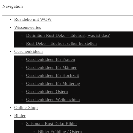
Navigation
Rostdeko mit WOW
Wissenswertes
Definition Rost Deko – Edelrost, was ist das?
Rost Deko – Edelrost selber herstellen
Geschenkideen
Geschenkideen für Frauen
Geschenkideen für Männer
Geschenkideen für Hochzeit
Geschenkideen für Muttertag
Geschenkideen Ostern
Geschenkideen Weihnachten
Online-Shop
Bilder
Saisonale Rost Deko Bilder
Bilder Frühling / Ostern