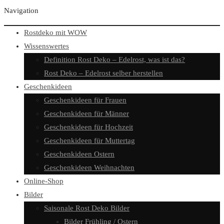
Navigation
Rostdeko mit WOW
Wissenswertes
Definition Rost Deko – Edelrost, was ist das?
Rost Deko – Edelrost selber herstellen
Geschenkideen
Geschenkideen für Frauen
Geschenkideen für Männer
Geschenkideen für Hochzeit
Geschenkideen für Muttertag
Geschenkideen Ostern
Geschenkideen Weihnachten
Online-Shop
Bilder
Saisonale Rost Deko Bilder
Bilder Frühling / Ostern