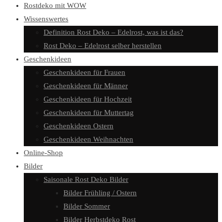
Rostdeko mit WOW
Wissenswertes
Definition Rost Deko – Edelrost, was ist das?
Rost Deko – Edelrost selber herstellen
Geschenkideen
Geschenkideen für Frauen
Geschenkideen für Männer
Geschenkideen für Hochzeit
Geschenkideen für Muttertag
Geschenkideen Ostern
Geschenkideen Weihnachten
Online-Shop
Bilder
Saisonale Rost Deko Bilder
Bilder Frühling / Ostern
Bilder Sommer
Bilder Herbstdeko Rost