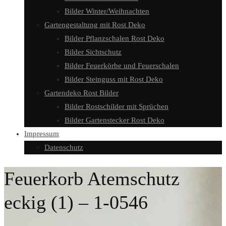
Bilder Winter/Weihnachten
Gartengestaltung mit Rost Deko
Bilder Pflanzschalen Rost Deko
Bilder Sichtschutz
Bilder Feuerkörbe und Feuerschalen
Bilder Steinguss mit Rost Deko
Gartendeko Rost Bilder
Bilder Rostschilder mit Sprüchen
Bilder Gartenstecker Rost Deko
Impressum
Datenschutz
Feuerkorb Atemschutz
eckig (1) – 1-0546