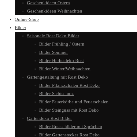
Geschenkideen Ostern
Geschenkideen Weihnachten
Online-Shop
Bilder
Saisonale Rost Deko Bilder
Bilder Frühling / Ostern
Bilder Sommer
Bilder Herbstdeko Rost
Bilder Winter/Weihnachten
Gartengestaltung mit Rost Deko
Bilder Pflanzschalen Rost Deko
Bilder Sichtschutz
Bilder Feuerkörbe und Feuerschalen
Bilder Steinguss mit Rost Deko
Gartendeko Rost Bilder
Bilder Rostschilder mit Sprüchen
Bilder Gartenstecker Rost Deko