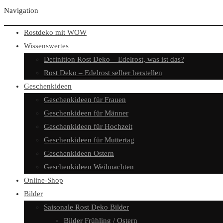
Navigation
Rostdeko mit WOW
Wissenswertes
Definition Rost Deko – Edelrost, was ist das?
Rost Deko – Edelrost selber herstellen
Geschenkideen
Geschenkideen für Frauen
Geschenkideen für Männer
Geschenkideen für Hochzeit
Geschenkideen für Muttertag
Geschenkideen Ostern
Geschenkideen Weihnachten
Online-Shop
Bilder
Saisonale Rost Deko Bilder
Bilder Frühling / Ostern