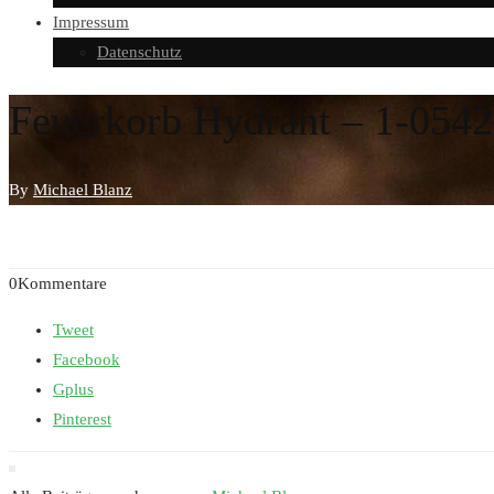
Impressum
Datenschutz
Feuerkorb Hydrant – 1-0542
By
Michael Blanz
0Kommentare
Tweet
Facebook
Gplus
Pinterest