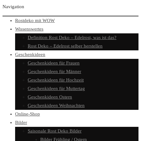
Navigation
Rostdeko mit WOW
Wissenswertes
Definition Rost Deko – Edelrost, was ist das?
Rost Deko – Edelrost selber herstellen
Geschenkideen
Geschenkideen für Frauen
Geschenkideen für Männer
Geschenkideen für Hochzeit
Geschenkideen für Muttertag
Geschenkideen Ostern
Geschenkideen Weihnachten
Online-Shop
Bilder
Saisonale Rost Deko Bilder
Bilder Frühling / Ostern