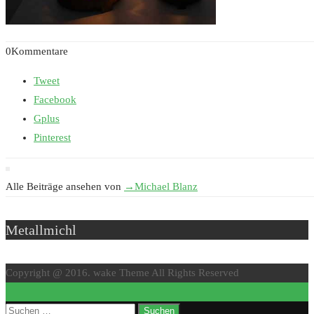
0Kommentare
Tweet
Facebook
Gplus
Pinterest
Alle Beiträge ansehen von
→
Michael Blanz
Metallmichl
Copyright @ 2016. wake Theme All Rights Reserved
↑
Suchen