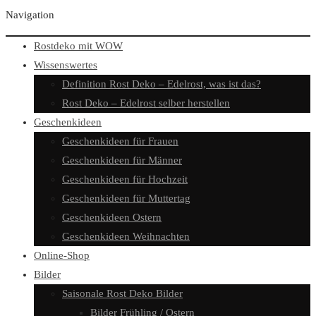
Navigation
Rostdeko mit WOW
Wissenswertes
Definition Rost Deko – Edelrost, was ist das?
Rost Deko – Edelrost selber herstellen
Geschenkideen
Geschenkideen für Frauen
Geschenkideen für Männer
Geschenkideen für Hochzeit
Geschenkideen für Muttertag
Geschenkideen Ostern
Geschenkideen Weihnachten
Online-Shop
Bilder
Saisonale Rost Deko Bilder
Bilder Frühling / Ostern