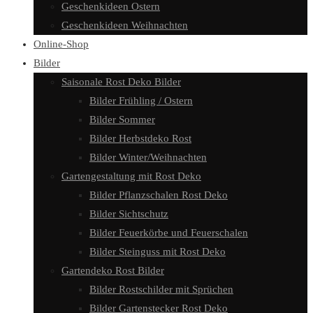
Geschenkideen Ostern
Geschenkideen Weihnachten
Online-Shop
Bilder
Saisonale Rost Deko Bilder
Bilder Frühling / Ostern
Bilder Sommer
Bilder Herbstdeko Rost
Bilder Winter/Weihnachten
Gartengestaltung mit Rost Deko
Bilder Pflanzschalen Rost Deko
Bilder Sichtschutz
Bilder Feuerkörbe und Feuerschalen
Bilder Steinguss mit Rost Deko
Gartendeko Rost Bilder
Bilder Rostschilder mit Sprüchen
Bilder Gartenstecker Rost Deko