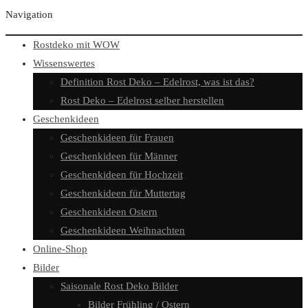
Navigation
Rostdeko mit WOW
Wissenswertes
Definition Rost Deko – Edelrost, was ist das?
Rost Deko – Edelrost selber herstellen
Geschenkideen
Geschenkideen für Frauen
Geschenkideen für Männer
Geschenkideen für Hochzeit
Geschenkideen für Muttertag
Geschenkideen Ostern
Geschenkideen Weihnachten
Online-Shop
Bilder
Saisonale Rost Deko Bilder
Bilder Frühling / Ostern