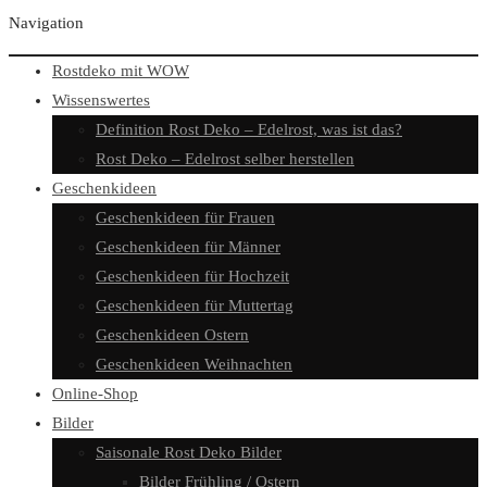
Navigation
Rostdeko mit WOW
Wissenswertes
Definition Rost Deko – Edelrost, was ist das?
Rost Deko – Edelrost selber herstellen
Geschenkideen
Geschenkideen für Frauen
Geschenkideen für Männer
Geschenkideen für Hochzeit
Geschenkideen für Muttertag
Geschenkideen Ostern
Geschenkideen Weihnachten
Online-Shop
Bilder
Saisonale Rost Deko Bilder
Bilder Frühling / Ostern