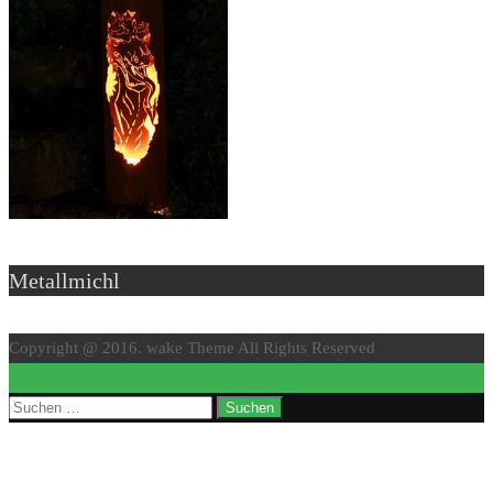
Metallmichl
Copyright @ 2016. wake Theme All Rights Reserved
↑
Suchen
nach: